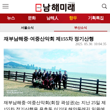
뉴스
문화
남해人
향우
기획특집
서울소식
부산소식
재부남해중·여중산악회 제155차 정기산행
2025. 05.30. 10:04:35
재부남해중·여중산악회(회장 곽성권)는 지난 25일 제
155차 정기산행을 용호동 이기대 해안둘레길 일원에