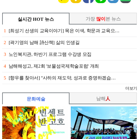
가장
많이
본 뉴스
실시간 HOT 뉴스
1
[최성기 선생의 교육이야기] 목은 이색, 학문과 교육으…
2
[곽기영의 남해 詩산책] 삶의 인생길
3
노인복지관, 하반기 프로그램 수강생 모집
4
남해해성고, 제2회 '보물섬국제학술포럼' 개최
5
[향우를 찾아서] "사하의 재도약, 성과로 증명하겠습…
더보기
남해
人
문화예술