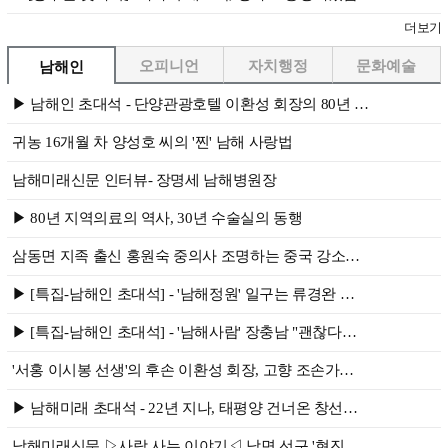
더보기
오피니언
자치행정
문화예술
남해인
▶ 남해인 초대석 - 단양관광호텔 이환성 회장의 80년 …
귀농 16개월 차 양성호 씨의 '찐' 남해 사랑법
남해미래신문 인터뷰- 장명세 남해병원장
▶ 80년 지역의료의 역사, 30년 수술실의 동행
삼동면 지족 출신 홍원숙 중의사 조명하는 중국 강소…
▶ [특집-남해인 초대석] - '남해정원' 일구는 류경완 …
▶ [특집-남해인 초대석] - '남해사람' 장충남 "괜찮다…
'서홍 이시봉 선생'의 후손 이환성 회장, 고향 조손가…
▶ 남해미래 초대석 - 22년 지나, 태평양 건너온 창선…
남해미래신문 ▷사람 사는 이야기◁ 남면 선구 '현진…