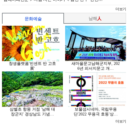
더보기
남해
人
문화예술
창생플랫폼'빈센트 반 고흐
새마을문고남해군지부, 202
展'
6년 피서지문고 개…
삼별초 항몽 거점 '남해 대
보물섬시네마, 국립무용
장군지' 경상남도 기념…
단'2022 무용극 호동'상…
더보기