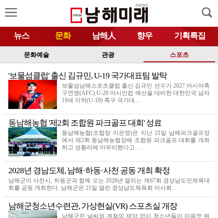
뉴스
문화
남해人
향우
기획특집
문화예술
관광
스포츠
'보물섬클럽' 출신 김규민, U-19 국가대표팀 발탁
보물섬남해스포츠클럽 출신 김규민 선수가 2027 아시아축
구연맹(AFC) U-20 아시안컵 예선을 대비한 대한민국 남자
19세 이하(U-19) 축구 국가대…
동남해농협 '제2회 조합원 파크골프 대회' 성료
동남해농협(조합장 이은영)은 지난 21일 남해파크골프장
에서 제2회 동남해농협장배 조합원 파크골프 대회를 개최
하고 성황리에 마무리했다고 …
2028년 경남도체, 남해·하동·사천 공동 개최 확정
남해군이 사천시, 하동군과 함께 오는 2028년 열리는 제67회 경상남도민체육대
회를 공동 개최한다. 남해군은 21일 열린 경상남도체육회 이사회…
남해군청소년수련관, 가상현실(VR) 스포츠실 개장
남해군은 날씨와 계절의 제약 없이 청소년들이 마음껏 뛰