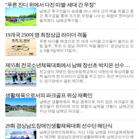
"푸른 잔디 위에서 다진 띠별·세대 간 우정"
남해군 축구인들이 승패를 떠나 세대 간의 벽을 허물고 둥
근 축구공을 통해 뜨거운 우정을 나누는 화합의 한마당이
펼쳐졌다. 남해군축구협…
19개국 250여 명 최정상급 라이더 격돌
푸른 바다를 배경으로 전 세계 사이클 고수들이 펼치는 은
빛 질주, '투르 드 경남 2026'이 막을 올린다. 경상남도는 오
는 6월 9일부터 13일까…
제55회 전국소년체육대회에서 남해 창선초 박지은 선수 …
전교생이 58명인 창선초등학교에서 대한민국 육상계를 깜
짝 놀라게 한 드라마가 감동을 주고 있다. 최근 부산아시아
드 경기장에서 열린 제55회…
생활체육으로서의 파크골프 위상 재확인
남해군 생활체육의 핵심 종목으로 자리 잡은 파크골프 동
호인들이 한자리에 모여 화합과 실력을 겨뤘다. 남해군은
지난 16일 남해군 파크골…
29회 경상남도장애인생활체육대회 선수단 해단식
남해군장애인체육회는 지난 13일 남해읍 터미널뷔페청에
서 '제29회 경상남도장애인생활체육대회 남해군선수단 해