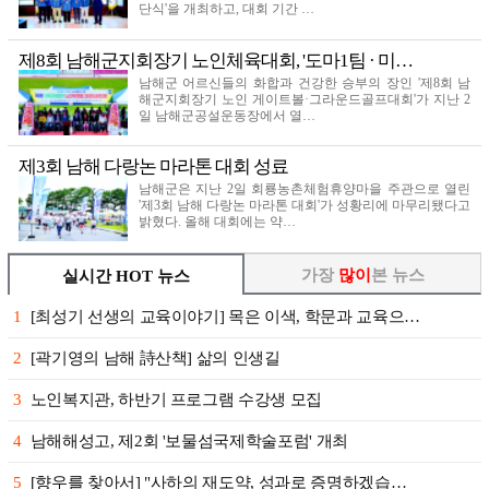
단식'을 개최하고, 대회 기간 …
제8회 남해군지회장기 노인체육대회, '도마1팀 · 미…
남해군 어르신들의 화합과 건강한 승부의 장인 '제8회 남
해군지회장기 노인 게이트볼·그라운드골프대회'가 지난 2
일 남해군공설운동장에서 열…
제3회 남해 다랑논 마라톤 대회 성료
남해군은 지난 2일 회룡농촌체험휴양마을 주관으로 열린
'제3회 남해 다랑논 마라톤 대회'가 성황리에 마무리됐다고
밝혔다. 올해 대회에는 약…
가장
많이
본 뉴스
실시간 HOT 뉴스
1
[최성기 선생의 교육이야기] 목은 이색, 학문과 교육으…
2
[곽기영의 남해 詩산책] 삶의 인생길
3
노인복지관, 하반기 프로그램 수강생 모집
4
남해해성고, 제2회 '보물섬국제학술포럼' 개최
5
[향우를 찾아서] "사하의 재도약, 성과로 증명하겠습…