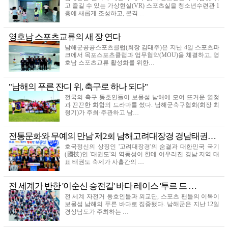
고 즐길 수 있는 가상현실(VR) 스포츠실을 청소년수련관 1
층에 새롭게 조성하고, 본격…
영호남 스포츠교류의 새 장 연다
남해군공공스포츠클럽(회장 김태주)은 지난 4일 스포츠파
크에서 목포스포츠클럽과 업무협약(MOU)을 체결하고, 영
호남 스포츠교류 활성화를 위한…
"남해의 푸른 잔디 위, 축구로 하나 되다"
전국의 축구 동호인들이 보물섬 남해에 모여 뜨거운 열정
과 끈끈한 화합의 드라마를 썼다. 남해군축구협회(회장 최
청기)가 주최·주관하고 남…
전통문화와 무예의 만남 제2회 남해고려대장경 경남태권…
호국정신의 상징인 '고려대장경'의 숨결과 대한민국 국기
(國技)인 '태권도'의 역동성이 한데 어우러진 경남 지역 대
표 태권도 축제가 사흘간의 …
전 세계가 반한 '이순신 승전길' 바다 레이스 '투르 드 …
전 세계 자전거 동호인들과 외교단, 스포츠 팬들의 이목이
보물섬 남해의 푸른 바다로 집중됐다. 남해군은 지난 12일
경상남도가 주최하는 …