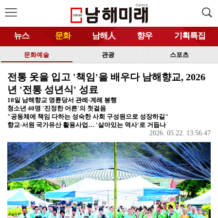
뉴스
문화
남해人
향우
기획특집
문화예술
관광
스포츠
전통 옷을 입고 '책임'을 배우다 남해향교, 2026
년 '전통 성년식' 성료
18일 남해향교 명륜당서 관례·계례 봉행
청소년 40명 '진정한 어른'의 첫걸음
"공동체에 책임 다하는 성숙한 사회 구성원으로 성장하길"
향교·서원 국가유산 활용사업… '살아있는 역사'로 거듭나
2026. 05.22. 13:56:47