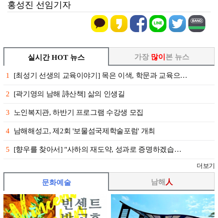
홍성진 선임기자
가장
많이
본 뉴스
실시간 HOT 뉴스
1
[최성기 선생의 교육이야기] 목은 이색, 학문과 교육으…
2
[곽기영의 남해 詩산책] 삶의 인생길
3
노인복지관, 하반기 프로그램 수강생 모집
4
남해해성고, 제2회 '보물섬국제학술포럼' 개최
5
[향우를 찾아서] "사하의 재도약, 성과로 증명하겠습…
더보기
남해
人
문화예술