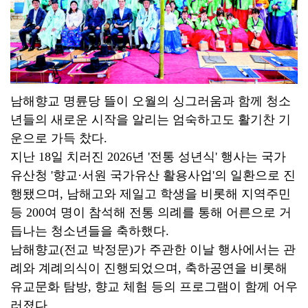
남해향교 명륜당 뜰이 오월의 싱그러움과 함께 청소
년들의 새로운 시작을 알리는 엄숙하고도 활기찬 기
운으로 가득 찼다.
지난 18일 치러진 2026년 '전통 성년식' 행사는 국가
유산청 '향교·서원 국가유산 활용사업'의 일환으로 진
행됐으며, 남해고와 제일고 학생을 비롯해 지역주민
등 200여 명이 참석해 전통 의례를 통해 어른으로 거
듭나는 청소년들을 축하했다.
남해향교(전교 박정문)가 주관한 이날 행사에서는 관
례와 계례의식이 진행되었으며, 축하공연을 비롯해
유교문화 탐방, 향교 체험 등의 프로그램이 함께 어우
러졌다.