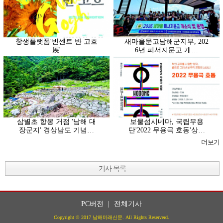
창생플랫폼'빈센트 반 고흐
새마을문고남해군지부, 202
展'
6년 피서지문고 개…
삼별초 항몽 거점 '남해 대
보물섬시네마, 국립무용
장군지' 경상남도 기념…
단'2022 무용극 호동'상…
더보기
기사 목록
PC버전
|
전체기사
Copyright © 2017 남해미래신문. All Rights Reserverd.