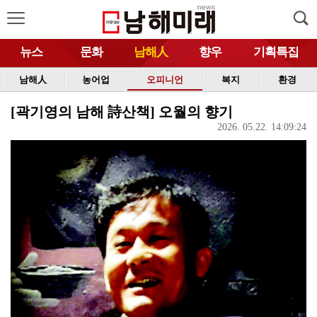
뉴스
문화
남해人
향우
기획특집
남해人
농어업
오피니언
복지
환경
[곽기영의 남해 詩산책] 오월의 향기
2026. 05.22. 14:09:24