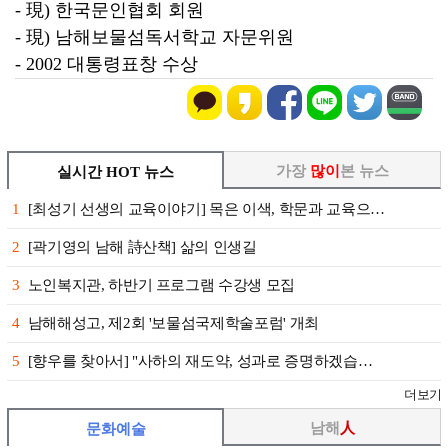
- 現) 한국문인협회 회원
- 現) 남해보물섬독서학교 자문위원
- 2002 대통령표창 수상
가장
많이
본 뉴스
실시간 HOT 뉴스
1
[최성기 선생의 교육이야기] 목은 이색, 학문과 교육으…
2
[곽기영의 남해 詩산책] 삶의 인생길
3
노인복지관, 하반기 프로그램 수강생 모집
4
남해해성고, 제2회 '보물섬국제학술포럼' 개최
5
[향우를 찾아서] "사하의 재도약, 성과로 증명하겠습…
더보기
남해
人
문화예술