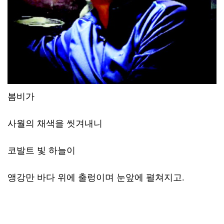
봄비가
사월의 채색을 씻겨내니
코발트 빛 하늘이
앵강만 바다 위에 출렁이며 눈앞에 펼쳐지고.