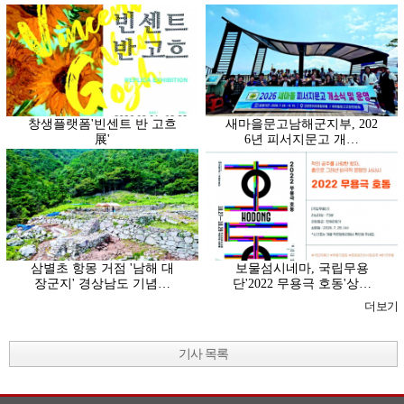
창생플랫폼'빈센트 반 고흐
새마을문고남해군지부, 202
展'
6년 피서지문고 개…
삼별초 항몽 거점 '남해 대
보물섬시네마, 국립무용
장군지' 경상남도 기념…
단'2022 무용극 호동'상…
더보기
기사 목록