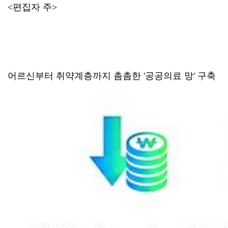
<편집자 주>
어르신부터 취약계층까지 촘촘한 '공공의료 망' 구축