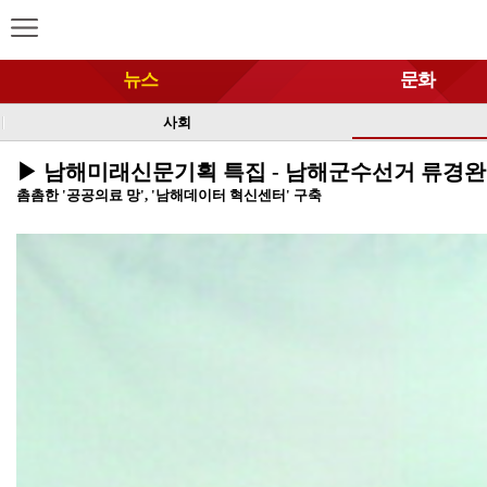
뉴스
문화
사회
▶ 남해미래신문기획 특집 - 남해군수선거 류경완
촘촘한 '공공의료 망', '남해데이터 혁신센터' 구축