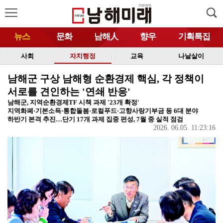
뉴스
문화
남해人
향우
기획특집
사회
자치행정
교육
나날살이
남해군 구상 남해형 순환경제 핵심, 각 정책이
서로를 견인하는 '연쇄 반응'
남해군, 지역순환경제TF 시책 과제 '23개 확정'
지역화폐·기본소득·통합돌봄·로컬푸드·고향사랑기부금 등 6대 분야
하반기 본격 추진…단기 17개 과제 집중 편성, 7월 중 실적 점검
2026. 06.05. 11:23:16