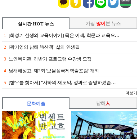
가장
많이
본 뉴스
실시간 HOT 뉴스
1
[최성기 선생의 교육이야기] 목은 이색, 학문과 교육으…
2
[곽기영의 남해 詩산책] 삶의 인생길
3
노인복지관, 하반기 프로그램 수강생 모집
4
남해해성고, 제2회 '보물섬국제학술포럼' 개최
5
[향우를 찾아서] "사하의 재도약, 성과로 증명하겠습…
더보기
남해
人
문화예술