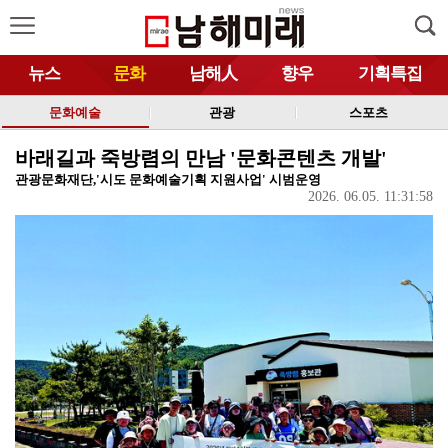
뉴스
문화
남해人
향우
기획특집
문화예술
관광
스포츠
바래길과 죽방렴의 만남 '문화콘텐츠 개발'
관광문화재단,'시도 문화예술기획 지원사업' 시범운영
2026. 06.05. 11:31:58