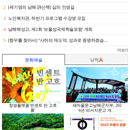
2
[곽기영의 남해 詩산책] 삶의 인생길
3
노인복지관, 하반기 프로그램 수강생 모집
4
남해해성고, 제2회 '보물섬국제학술포럼' 개최
5
[향우를 찾아서] "사하의 재도약, 성과로 증명하겠습…
더보기
남해
人
문화예술
창생플랫폼'빈센트 반 고흐
새마을문고남해군지부, 202
展'
6년 피서지문고 개…