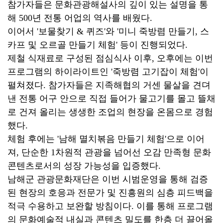
참가자들은 문화관광해설사의 깊이 있는 설명을 통
해 500년 전통 어업의 역사를 배웠다.
이어서 '보물찾기 & 퀴즈'와 '미니 죽방렴 만들기, 스
카프 및 오르골 만들기 체험' 등이 진행되었다.
제철 식재료로 구성된 점심식사 이후, 오후에는 이번
프로그램의 하이라이트인 '죽방렴 고기잡이 체험'이
펼쳐졌다. 참가자들은 지족해협의 거센 물살을 견뎌
낸 전통 어구 안으로 직접 들어가 물고기를 몰고 뜰채
로 건져 올리는 생생한 조업의 현장을 온몸으로 경험
했다.
체험 후에는 '남해 멸치볶음 만들기 체험'으로 이어
져, 단순한 1차원적 관광을 넘어선 오감 만족형 문화
콘텐츠로서의 성장 가능성을 입증했다.
남해군 관광문화재단은 이번 시범운영을 통해 검증
된 현장의 호응과 전문가 및 진흥원의 심층 피드백을
적극 수용하고 보완할 방침이다. 이를 통해 프로그램
의 문화예술적 내실과 콘텐츠 밀도를 한층 더 끌어올